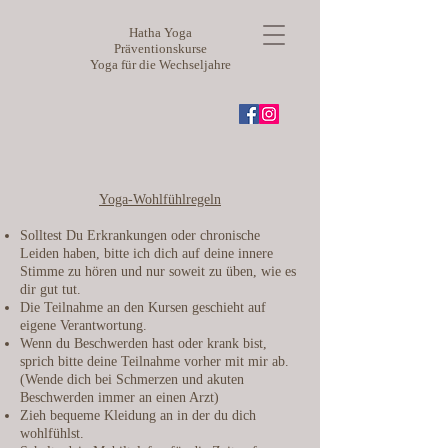
​Hatha Yoga
Präventionskurse
Yoga für die Wechseljahre
Yoga-Wohlfühlregeln
Solltest Du Erkrankungen oder chronische
Leiden haben, bitte ich dich auf deine innere
Stimme zu hören und nur soweit zu üben, wie es
dir gut tut.
Die Teilnahme an den Kursen geschieht auf
eigene Verantwortung.
Wenn du Beschwerden hast oder krank bist,
sprich bitte deine Teilnahme vorher mit mir ab.
(Wende dich bei Schmerzen und akuten
Beschwerden immer an einen Arzt)
Zieh bequeme Kleidung an in der du dich
wohlfühlst.